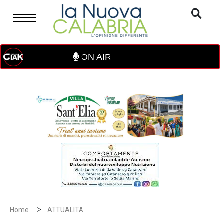
ON AIR
>
Home
ATTUALITA