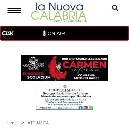
ON AIR
>
Home
ATTUALITA