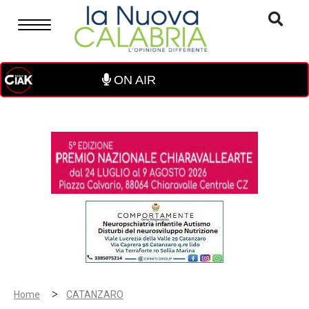
ON AIR
>
Home
CATANZARO