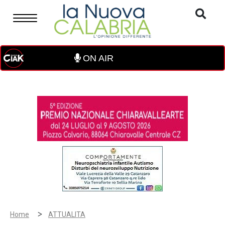
ON AIR
>
Home
ATTUALITA