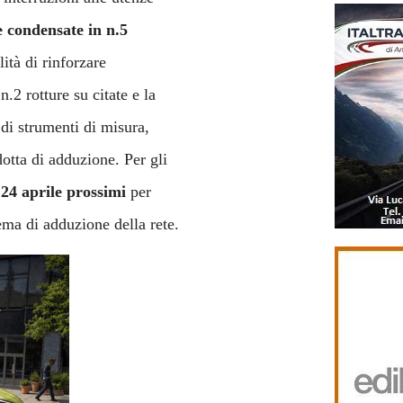
le condensate in n.5
lità di rinforzare
n.2 rotture su citate e la
 di strumenti di misura,
dotta di adduzione. Per gli
 24 aprile prossimi
per
stema di adduzione della rete.