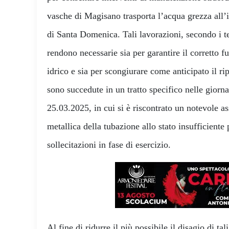
vasche di Magisano trasporta l’acqua grezza all’
di Santa Domenica. Tali lavorazioni, secondo i tec
rendono necessarie sia per garantire il corretto
idrico e sia per scongiurare come anticipato il rip
sono succedute in un tratto specifico nelle giorn
25.03.2025, in cui si è riscontrato un notevole as
metallica della tubazione allo stato insufficiente p
sollecitazioni in fase di esercizio.
Al fine di ridurre il più possibile il disagio di tal