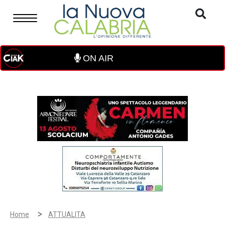
ON AIR
>
Home
ATTUALITA