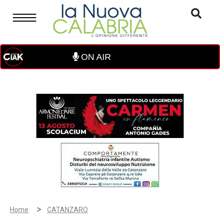
ON AIR
>
Home
CATANZARO