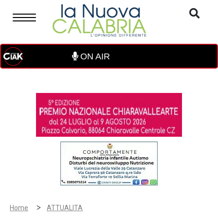
ON AIR
>
Home
ATTUALITA