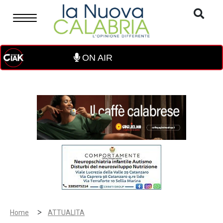
ON AIR
>
Home
ATTUALITA