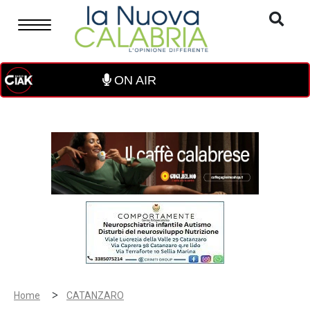
ON AIR
>
Home
CATANZARO