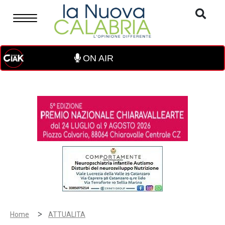
ON AIR
>
Home
ATTUALITA