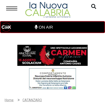
ON AIR
>
Home
CATANZARO