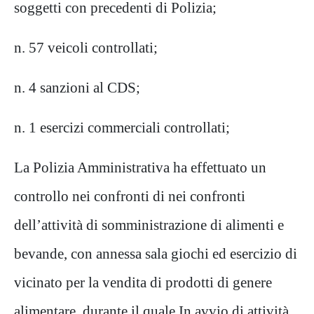
soggetti con precedenti di Polizia;
n.
57
veicoli controllati;
n.
4
sanzioni al CDS;
n.
1
e
sercizi commercial
i
controllat
i
;
La
Polizia
Amministrativa
ha effettuato un
controllo
nei confronti di
nei
confronti
dell’attività di somministrazione di alimenti e
bevande, con annessa sala giochi ed esercizio di
vicinato per la vendita di prodotti di genere
alimentare
, durante il quale
In avvio di attività