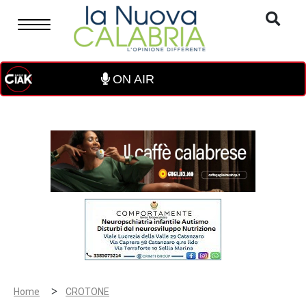
ON AIR
>
Home
CROTONE