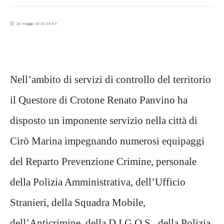
26 maggio 2025 05:53
Nell’ambito di servizi di contro
llo del territorio
il Questore
di Crotone Renato Panvino
ha
disposto un impone
nte servizio nella città di
Cirò
Marina
impegnando numerosi equipaggi
del
Reparto
Prevenzione Crimine
, personale
della Polizia Amministrativa, dell’Ufficio
Stranieri, della Squadra Mobile
,
dell’
Anticrimine
,
della D.I.G.O.S., del
la Polizia