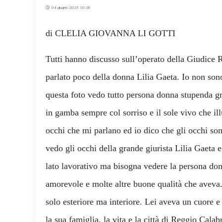
04 giugno 2025 10:26
di CLELIA GIOVANNA LI GOTTI
Tutti hanno discusso sull’operato della Giudice 
parlato poco della donna Lilia Gaeta. Io non son
questa foto vedo tutto persona donna stupenda gr
in gamba sempre col sorriso e il sole vivo che il
occhi che mi parlano ed io dico che gli occhi son
vedo gli occhi della grande giurista Lilia Gaeta 
lato lavorativo ma bisogna vedere la persona do
amorevole e molte altre buone qualità che aveva
solo esteriore ma interiore. Lei aveva un cuore
la sua famiglia, la vita e la città di Reggio Cala