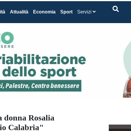
ità
Attualità
Economia
Sport
Servizi
a donna Rosalia
gio Calabria"