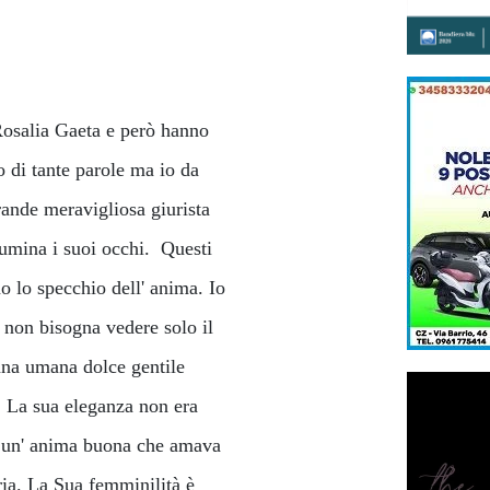
Rosalia Gaeta e però hanno
o di tante parole ma io da
ande meravigliosa giurista
lumina i suoi occhi. Questi
o lo specchio dell' anima. Io
e non bisogna vedere solo il
nna umana dolce gentile
. La sua eleganza non era
 e un' anima buona che amava
bria. La Sua femminilità è