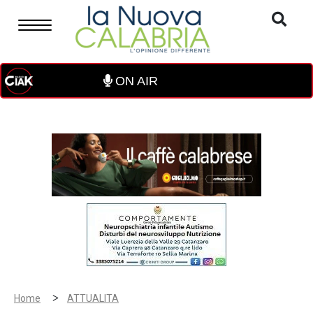
ON AIR
>
Home
ATTUALITA