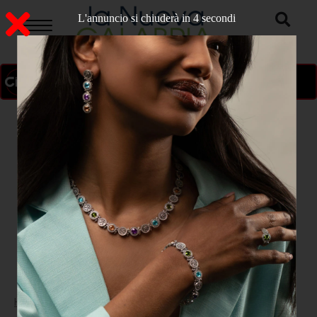
L'annuncio si chiuderà in 3 secondi
ON AIR
>
Home
ATTUALITA