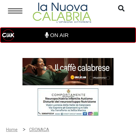
ON AIR
>
Home
CRONACA