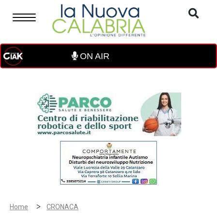
ON AIR
>
Home
CRONACA