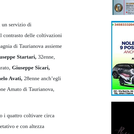
un servizio di
l contrasto delle coltivazioni
mpagnia di Taurianova assieme
useppe Startari,
32enne,
urato,
Giuseppe Sicari,
elo Avati,
28enne anch’egli
zione Amato di Taurianova,
o i quattro coltivare circa
etativo e con altezza