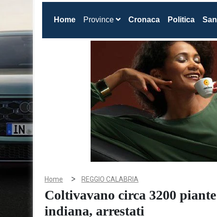
(current)
Home
Province
Cronaca
Politica
San
>
Home
REGGIO CALABRIA
Coltivavano circa 3200 piante
indiana, arrestati