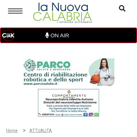
ON AIR
>
Home
ATTUALITA