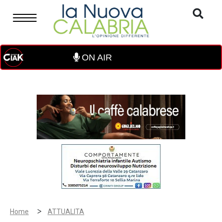
ON AIR
>
Home
ATTUALITA