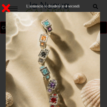
L'annuncio si chiuderà in 3 secondi
ON AIR
>
Home
ATTUALITA