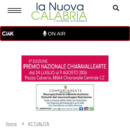
ON AIR
>
Home
ATTUALITA