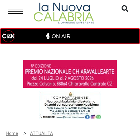
ON AIR
>
Home
ATTUALITA