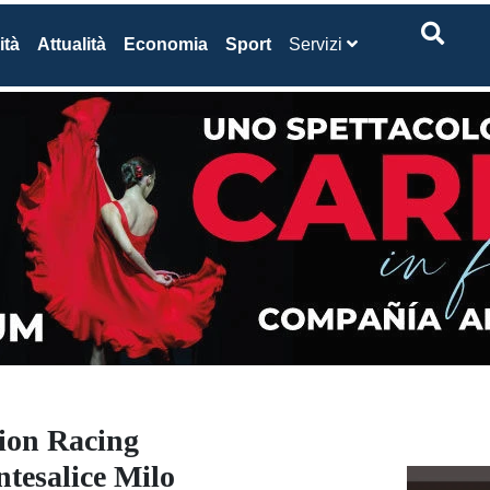
ità
Attualità
Economia
Sport
Servizi
ion Racing
ntesalice Milo