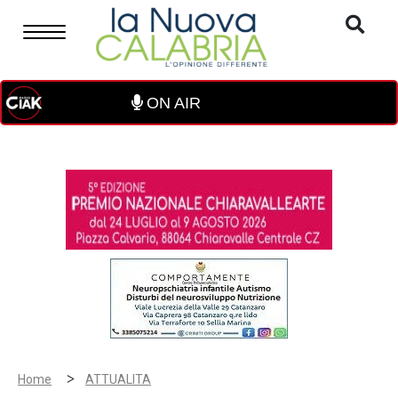
ON AIR
>
Home
ATTUALITA