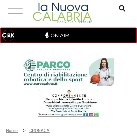
ON AIR
>
Home
CRONACA