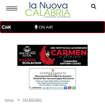
ON AIR
>
Home
CATANZARO