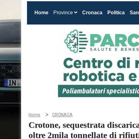
(current)
Home
Province
Cronaca
Politica
San
>
Home
CRONACA
Crotone, sequestrata discaric
oltre 2mila tonnellate di rifiut