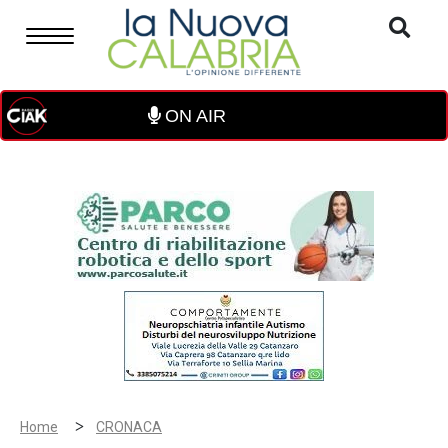
ON AIR
>
Home
CRONACA