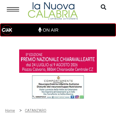
ON AIR
>
Home
CATANZARO