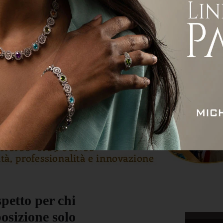
ità
Attualità
Economia
Sport
Servizi
petto per chi
osizione solo