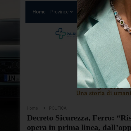
(current)
Home
Province
Cronaca
Politica
San
>
Home
POLITICA
Decreto Sicurezza, Ferro: “Ris
opera in prima linea, dall’opp