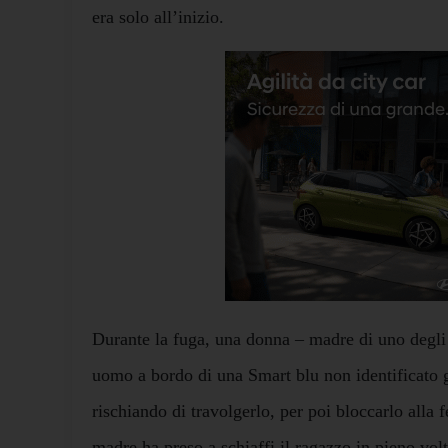
era solo all’inizio.
Durante la fuga, una donna – madre di uno degli
uomo a bordo di una Smart blu non identificato gl
rischiando di travolgerlo, per poi bloccarlo alla 
madre ha preso a schiaffi il ragazzo in pieno volto