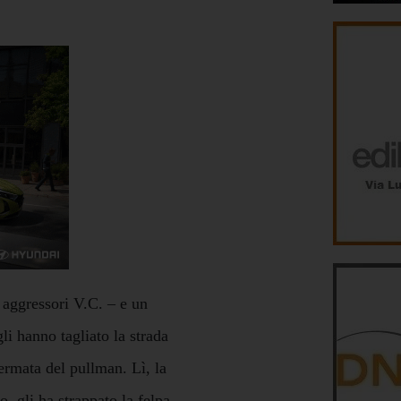
 aggressori V.C. – e un
i hanno tagliato la strada
fermata del pullman. Lì, la
, gli ha strappato la felpa,