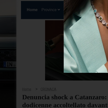
(current)
Home
Province
Cronaca
Politica
San
>
Home
CRONACA
Denuncia shock a Catanzaro: 
dodicenne accoltellato davanti