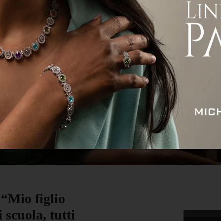
ità
Attualità
Economia
Sport
Servizi
“Mio figlio
 scuola, tutti