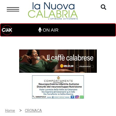
ON AIR
>
Home
CRONACA