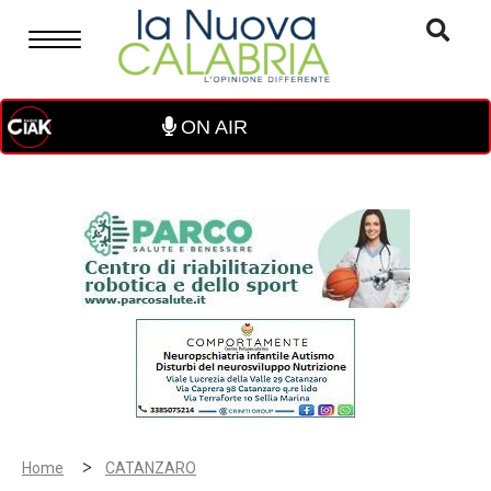
ON AIR
>
Home
CATANZARO