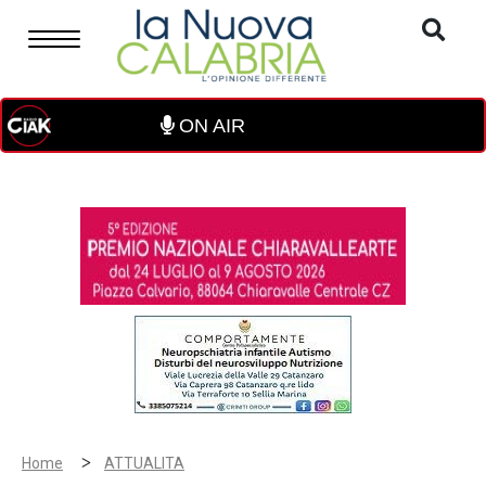
ON AIR
>
Home
ATTUALITA