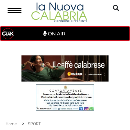
ON AIR
>
Home
SPORT