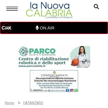
ON AIR
>
Home
CATANZARO