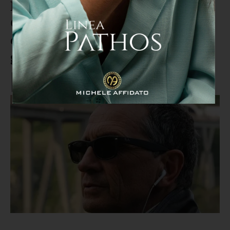
Dragone: "La bandiera della
Calabria non poteva sventolare
con la Serenissima e la Padania,
grave il gesto della Loizzo"