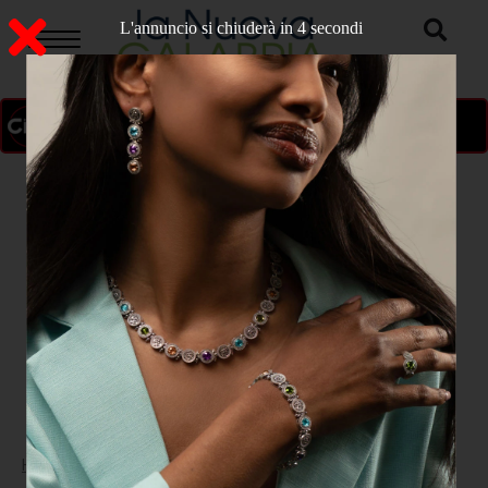
L'annuncio si chiuderà in 3 secondi
ON AIR
>
Home
CATANZARO