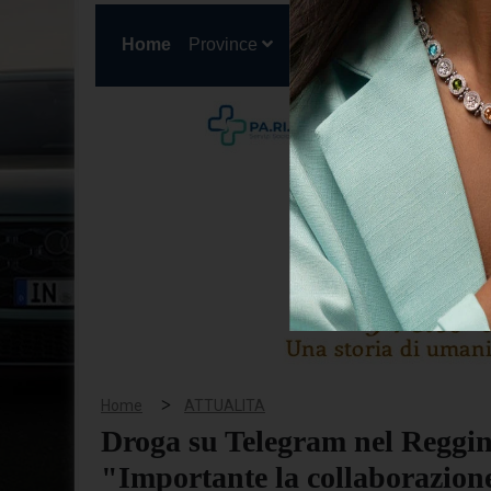
(current)
Home
Province
Cronaca
Politica
San
>
Home
ATTUALITA
Droga su Telegram nel Reggin
"Importante la collaborazione