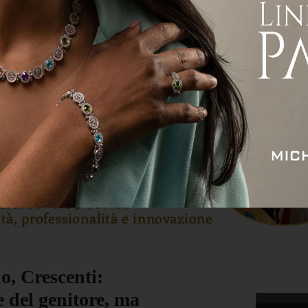
ità
Attualità
Economia
Sport
Servizi
o, Crescenti:
 del genitore, ma