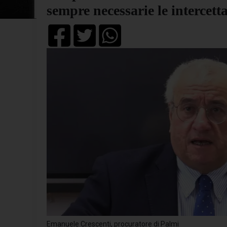
sempre necessarie le intercett
Emanuele Crescenti, procuratore di Palmi