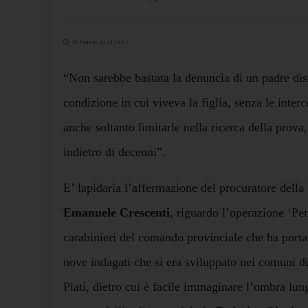
29 febbraio 2024 13:01
“Non sarebbe bastata la denuncia di un padre disp
condizione in cui viveva la figlia, senza le interc
anche soltanto limitarle nella ricerca della prova,
indietro di decenni”.
E’ lapidaria l’affermazione del procuratore della
Emanuele Crescenti
, riguardo l’operazione ‘Per
carabinieri del comando provinciale che ha porta
nove indagati che si era sviluppato nei comuni d
Platì, dietro cui è facile immaginare l’ombra lu