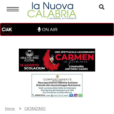
ON AIR
>
Home
CATANZARO