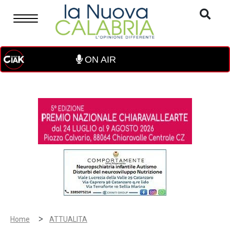
ON AIR
>
Home
ATTUALITA