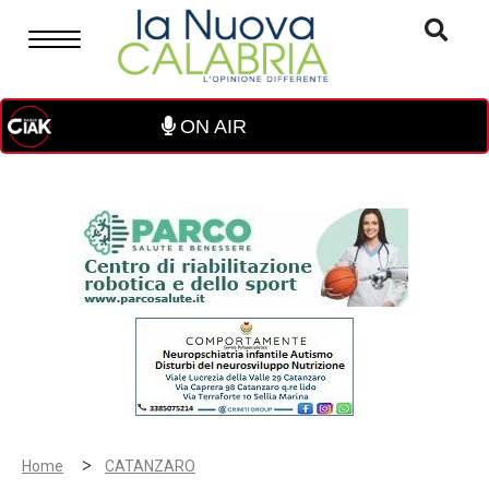
ON AIR
>
Home
CATANZARO