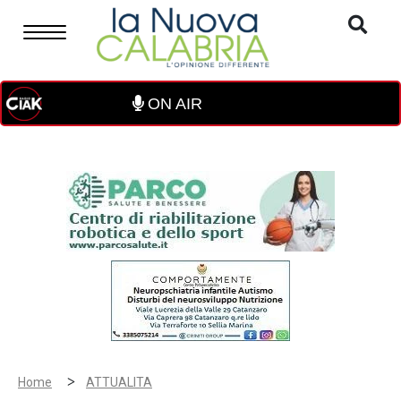
ON AIR
>
Home
ATTUALITA