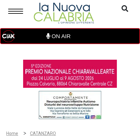
ON AIR
>
Home
CATANZARO