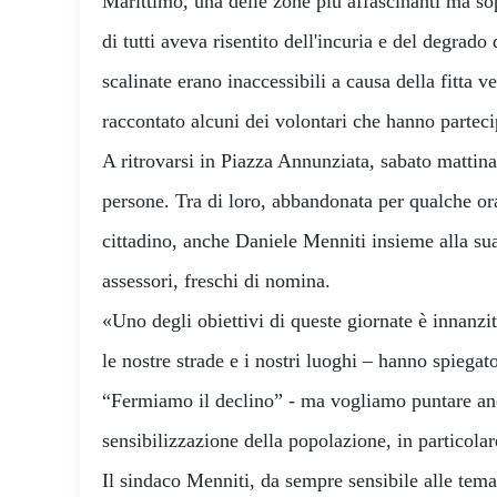
Marittimo, una delle zone più affascinanti ma sop
di tutti aveva risentito dell'incuria e del degrado
scalinate erano inaccessibili a causa della fitta 
raccontato alcuni dei volontari che hanno partecip
A ritrovarsi in Piazza Annunziata, sabato mattina
persone. Tra di loro, abbandonata per qualche ora
cittadino, anche Daniele Menniti insieme alla sua
assessori, freschi di nomina.
«Uno degli obiettivi di queste giornate è innanzit
le nostre strade e i nostri luoghi – hanno spiega
“Fermiamo il declino” - ma vogliamo puntare anc
sensibilizzazione della popolazione, in particolar
Il sindaco Menniti, da sempre sensibile alle tema