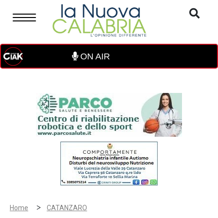
ON AIR
>
Home
CATANZARO