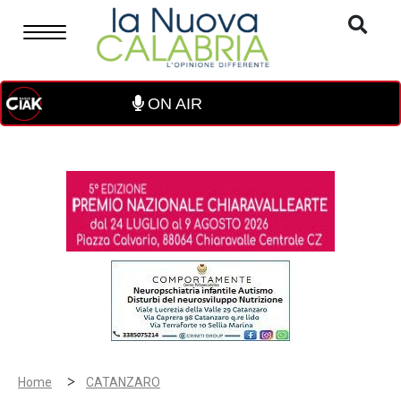
ON AIR
>
Home
CATANZARO