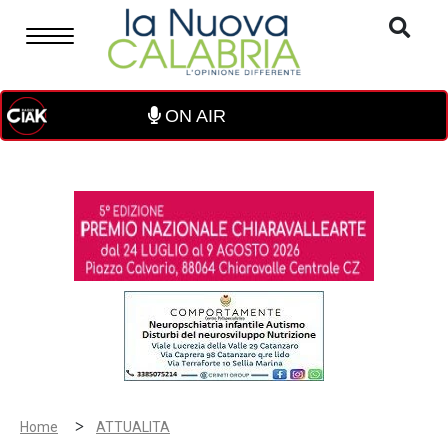
ON AIR
>
Home
ATTUALITA