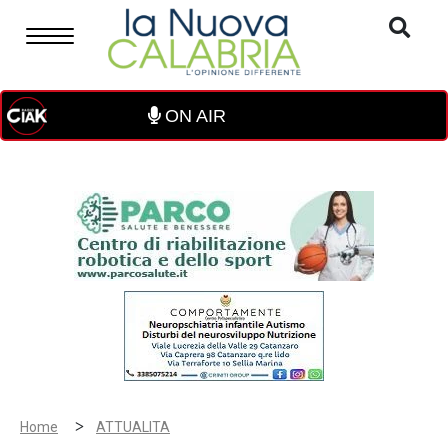
ON AIR
>
Home
ATTUALITA